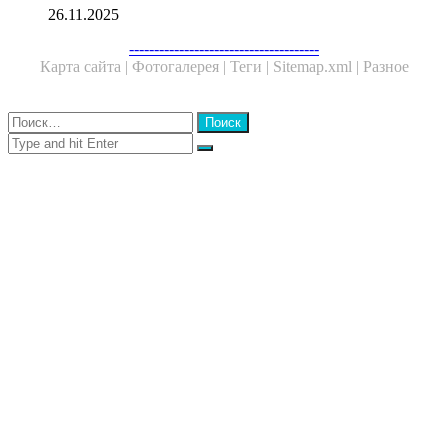
26.11.2025
Facebook
Twitter
WhatsApp
Telegram
--------------------------------------
Карта сайта |
Фотогалерея |
Теги |
Sitemap.xml |
Разное
Close
Найти:
Close
Search
for