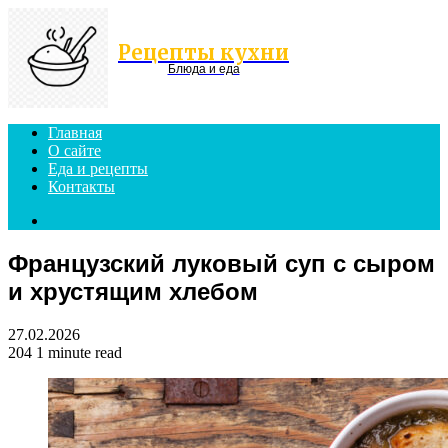
Menu
Рецепты кухни
Блюда и еда
Главная
О сайте
Еда и рецепты
Контакты
Search
for
Французский луковый суп с сыром
и хрустящим хлебом
27.02.2026
204
1 minute read