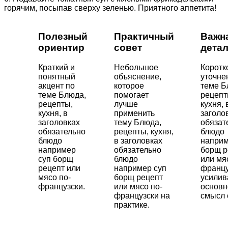
горячим, посыпав сверху зеленью. Приятного аппетита!
Полезный
Практичный
Важн
ориентир
совет
дета
Краткий и
Небольшое
Коротк
понятный
объяснение,
уточне
акцент по
которое
теме Б
теме Блюда,
помогает
рецепт
рецепты,
лучше
кухня, 
кухня, в
применить
заголо
заголовках
тему Блюда,
обязат
обязательно
рецепты, кухня,
блюдо
блюдо
в заголовках
наприм
например
обязательно
борщ р
суп борщ
блюдо
или мя
рецепт или
например суп
францу
мясо по-
борщ рецепт
усили
французски.
или мясо по-
основн
французски на
смысл 
практике.