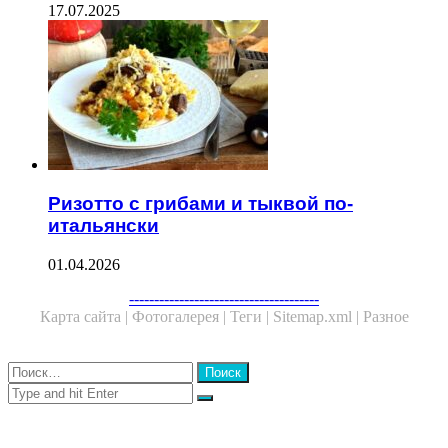
17.07.2025
Ризотто с грибами и тыквой по-
итальянски
01.04.2026
Facebook
Twitter
WhatsApp
Telegram
--------------------------------------
Карта сайта |
Фотогалерея |
Теги |
Sitemap.xml |
Разное
Close
Найти:
Close
Search
for