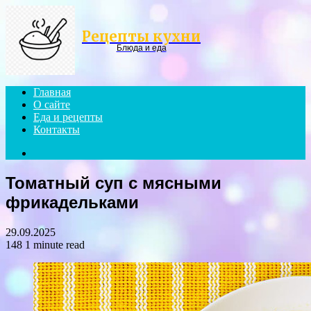
Menu
Рецепты кухни
Блюда и еда
Главная
О сайте
Еда и рецепты
Контакты
Search
for
Томатный суп с мясными
фрикадельками
29.09.2025
148
1 minute read