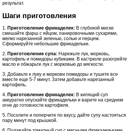
результат.
Шаги приготовления
1.
Приготовление фрикаделек:
В глубокой миске
смешайте фарш с яйцом, панировочными сухарями,
мелко нарезанной зеленью, солью и перцем.
Сформируйте небольшие фрикадельки.
2.
Приготовление супа:
Нарежьте лук, морковь,
картофель и помидоры кубиками. В кастрюле разогрейте
масло и обжарьте лук с морковью до мягкости.
3. Добавьте к луку и моркови помидоры и тушите все
вместе еще 5-7 минут. Затем добавьте нарезанный
картофель.
4.
Приготовление фрикаделек:
В кипящий суп
аккуратно опускайте фрикадельки и варите на среднем
огне до готовности картофеля.
5. Посолите и поперчите по вкусу, дайте супу настояться
пару минут под крышкой.
6. Подавайте томатный суп с мясными фрикадельками