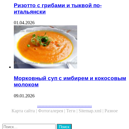
Ризотто с грибами и тыквой по-
итальянски
01.04.2026
Морковный суп с имбирем и кокосовым
молоком
09.01.2026
Facebook
Twitter
WhatsApp
Telegram
--------------------------------------
Карта сайта |
Фотогалерея |
Теги |
Sitemap.xml |
Разное
Close
Найти: