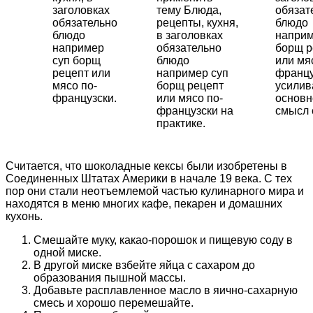
заголовках
тему Блюда,
обязат
обязательно
рецепты, кухня,
блюдо
блюдо
в заголовках
наприм
например
обязательно
борщ р
суп борщ
блюдо
или мя
рецепт или
например суп
францу
мясо по-
борщ рецепт
усили
французски.
или мясо по-
основн
французски на
смысл 
практике.
Считается, что шоколадные кексы были изобретены в
Соединенных Штатах Америки в начале 19 века. С тех
пор они стали неотъемлемой частью кулинарного мира и
находятся в меню многих кафе, пекарен и домашних
кухонь.
Смешайте муку, какао-порошок и пищевую соду в
одной миске.
В другой миске взбейте яйца с сахаром до
образования пышной массы.
Добавьте расплавленное масло в яично-сахарную
смесь и хорошо перемешайте.