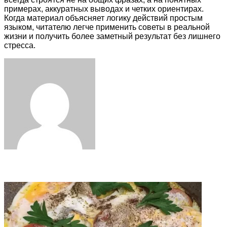
примерах, аккуратных выводах и четких ориентирах.
Когда материал объясняет логику действий простым
языком, читателю легче применить советы в реальной
жизни и получить более заметный результат без лишнего
стресса.
Facebook
Twitter
LinkedIn
Tumblr
Pinterest
Reddit
VKontakte
Odnoklassniki
Skype
WhatsApp
Telegram
Viber
Share
Print
via
Email
Related Articles