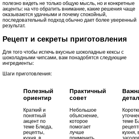
полезно видеть не только общую мысль, но и конкретные
акценты: на что обратить внимание, какие решения чаще
оказываются удачными и почему спокойный,
последовательный подход обычно дает более уверенный
результат.
Рецепт и секреты приготовления
Для того чтобы испечь вкусные шоколадные кексы с
шоколадными чипсами, вам понадобятся следующие
ингредиенты:
Шаги приготовления:
Полезный
Практичный
Важн
ориентир
совет
дета
Краткий и
Небольшое
Коротк
понятный
объяснение,
уточне
акцент по
которое
теме Б
теме Блюда,
помогает
рецепт
рецепты,
лучше
кухня, 
кухня, в
применить
заголо