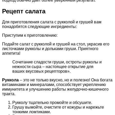
подход обычно дает более уверенный результат.
Рецепт салата
Для приготовления салата с рукколой и грушей вам
понадобятся следующие ингредиенты:
Приступим к приготовлению:
Подайте салат с рукколой и грушей на стол, украсив его
листочками рукколы и дольками груши. Приятного
аппетита!
Сочетание сладости груши, остроты рукколы и
нежности сыра – настоящее открытие для
ваших вкусовых рецепторов».
Руккола
– это не только вкусно, но и полезно! Она богата
витаминами и минералами, способствует укреплению
иммунитета и улучшению работы желудочно-кишечного
тракта.
Рукколу тщательно промойте и обсушите.
Грушу вымойте, очистите от кожуры и нарежьте
тонкими ломтиками.