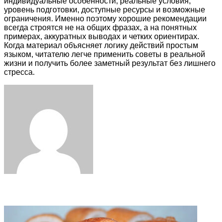
индивидуальные особенности, реальные условия,
уровень подготовки, доступные ресурсы и возможные
ограничения. Именно поэтому хорошие рекомендации
всегда строятся не на общих фразах, а на понятных
примерах, аккуратных выводах и четких ориентирах.
Когда материал объясняет логику действий простым
языком, читателю легче применить советы в реальной
жизни и получить более заметный результат без лишнего
стресса.
Facebook
Twitter
LinkedIn
Tumblr
Pinterest
Reddit
VKontakte
Odnoklassniki
Skype
WhatsApp
Telegram
Viber
Share
Print
via
Email
Related Articles