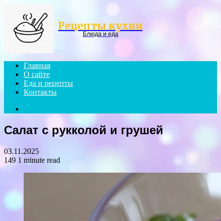
Menu
Рецепты кухни
Блюда и еда
Главная
О сайте
Еда и рецепты
Контакты
Search
for
Салат с рукколой и грушей
03.11.2025
149
1 minute read