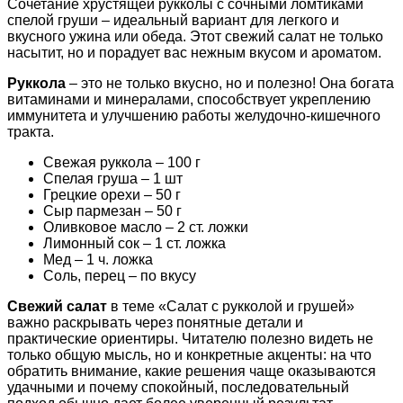
Сочетание хрустящей рукколы с сочными ломтиками
спелой груши – идеальный вариант для легкого и
вкусного ужина или обеда. Этот свежий салат не только
насытит, но и порадует вас нежным вкусом и ароматом.
Руккола
– это не только вкусно, но и полезно! Она богата
витаминами и минералами, способствует укреплению
иммунитета и улучшению работы желудочно-кишечного
тракта.
Свежая руккола – 100 г
Спелая груша – 1 шт
Грецкие орехи – 50 г
Сыр пармезан – 50 г
Оливковое масло – 2 ст. ложки
Лимонный сок – 1 ст. ложка
Мед – 1 ч. ложка
Соль, перец – по вкусу
Свежий салат
в теме «Салат с рукколой и грушей»
важно раскрывать через понятные детали и
практические ориентиры. Читателю полезно видеть не
только общую мысль, но и конкретные акценты: на что
обратить внимание, какие решения чаще оказываются
удачными и почему спокойный, последовательный