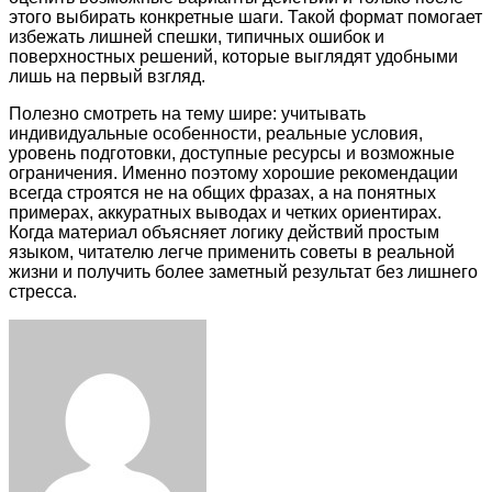
этого выбирать конкретные шаги. Такой формат помогает
избежать лишней спешки, типичных ошибок и
поверхностных решений, которые выглядят удобными
лишь на первый взгляд.
Полезно смотреть на тему шире: учитывать
индивидуальные особенности, реальные условия,
уровень подготовки, доступные ресурсы и возможные
ограничения. Именно поэтому хорошие рекомендации
всегда строятся не на общих фразах, а на понятных
примерах, аккуратных выводах и четких ориентирах.
Когда материал объясняет логику действий простым
языком, читателю легче применить советы в реальной
жизни и получить более заметный результат без лишнего
стресса.
Facebook
Twitter
LinkedIn
Tumblr
Pinterest
Reddit
VKontakte
Odnoklassniki
Skype
WhatsApp
Telegram
Viber
Share
Print
via
Email