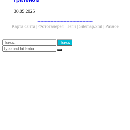
30.05.2025
Facebook
Twitter
WhatsApp
Telegram
--------------------------------------
Карта сайта |
Фотогалерея |
Теги |
Sitemap.xml |
Разное
Close
Найти:
Close
Search
for