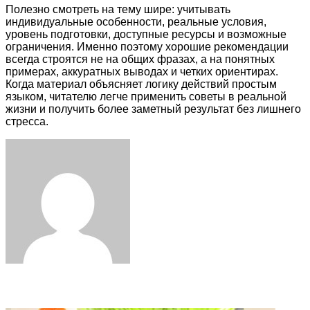
Полезно смотреть на тему шире: учитывать
индивидуальные особенности, реальные условия,
уровень подготовки, доступные ресурсы и возможные
ограничения. Именно поэтому хорошие рекомендации
всегда строятся не на общих фразах, а на понятных
примерах, аккуратных выводах и четких ориентирах.
Когда материал объясняет логику действий простым
языком, читателю легче применить советы в реальной
жизни и получить более заметный результат без лишнего
стресса.
Facebook
Twitter
LinkedIn
Tumblr
Pinterest
Reddit
VKontakte
Odnoklassniki
Skype
WhatsApp
Telegram
Viber
Share
Print
via
Email
Related Articles