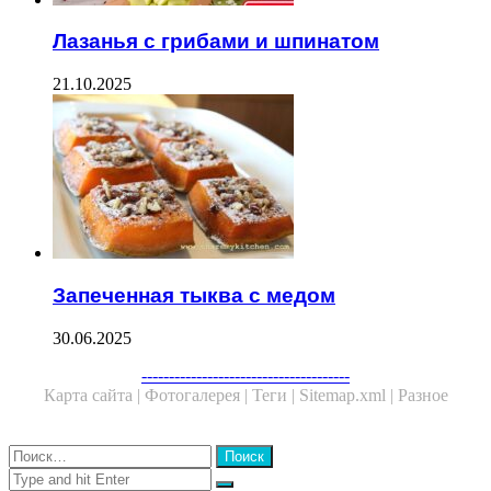
Лазанья с грибами и шпинатом
21.10.2025
Запеченная тыква с медом
30.06.2025
Facebook
Twitter
WhatsApp
Telegram
--------------------------------------
Карта сайта |
Фотогалерея |
Теги |
Sitemap.xml |
Разное
Close
Найти:
Close