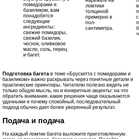
нарежьте на
л
помидорами и
ломтики
базиликом, вам
толщиной
п
понадобятся
примерно в
с
следующие
пол-
п
ингредиенты:
сантиметра.
б
свежие помидоры,
ч
свежий базилик,
чеснок, оливковое
масло, соль, перец
и багет.
Подготовка багета
в теме «Брускетта с помидорами и
базиликом» важно раскрывать через понятные детали и
практические ориентиры. Читателю полезно видеть не
только общую мысль, но и конкретные акценты: на что
обратить внимание, какие решения чаще оказываются
удачными и почему спокойный, последовательный
подход обычно дает более уверенный результат.
Подача и подача
На каждый ломтик багета выложите приготовленную