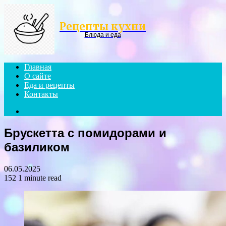
Menu
Рецепты кухни
Блюда и еда
Главная
О сайте
Еда и рецепты
Контакты
Search
for
Брускетта с помидорами и
базиликом
06.05.2025
152
1 minute read