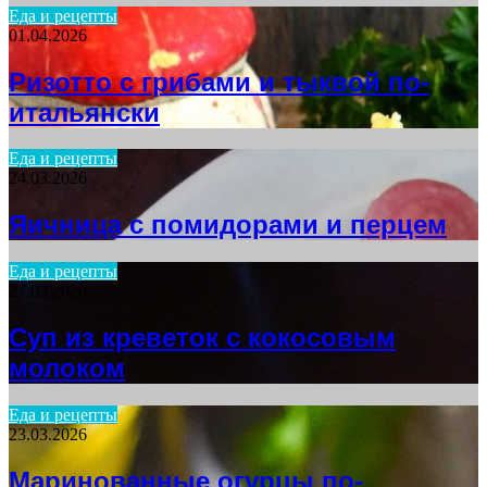
Еда и рецепты
01.04.2026
Ризотто с грибами и тыквой по-
итальянски
Еда и рецепты
24.03.2026
Яичница с помидорами и перцем
Еда и рецепты
27.03.2026
Суп из креветок с кокосовым
молоком
Еда и рецепты
23.03.2026
Маринованные огурцы по-