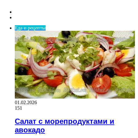
Previous
page
Next
page
Еда и рецепты
01.02.2026
151
Салат с морепродуктами и
авокадо