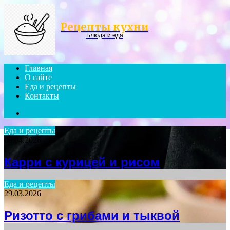
Menu
Рецепты кухни
Блюда и еда
Главная
О сайте
Еда и рецепты
Контакты
Search
for
Еда и рецепты
08.04.2026
Карри с курицей и рисом
Еда и рецепты
29.03.2026
Ризотто с грибами и тыквой